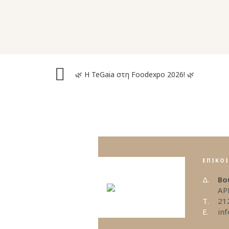
🌿 Η TeGaia στη Foodexpo 2026! 🌿
ΕΠΙΚΟ
Δ.
Βο
ΑΡ
Τ.
21
E.
in