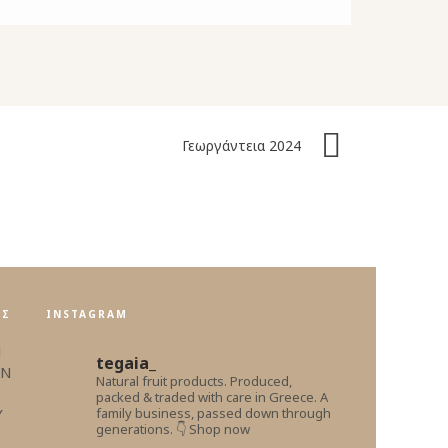
Γεωργάντεια 2024
ΕΣ
INSTAGRAM
Η
tegaia_
ΩΝ
Natural fruit products.
Produced,
packed & traded with care in Greece.
A
Υ
family business, passed down through
generations.
👇 Shop now