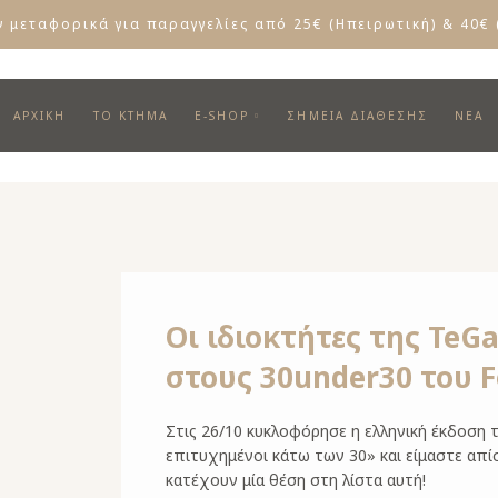
 μεταφορικά για παραγγελίες από 25€ (Ηπειρωτική) & 40€ 
ΑΡΧΙΚΗ
ΤΟ ΚΤΗΜΑ
E-SHOP
ΣΗΜΕΊΑ ΔΙΆΘΕΣΗΣ
ΝΕΑ
Οι ιδιοκτήτες της TeG
στους 30under30 του F
Στις 26/10 κυκλοφόρησε η ελληνική έκδοση
επιτυχημένοι κάτω των 30» και είμαστε απί
κατέχουν μία θέση στη λίστα αυτή!