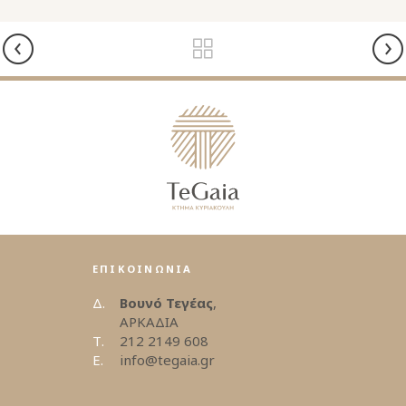
ΕΠΙΚΟΙΝΩΝΙΑ
Δ.
Βουνό Τεγέας
,
ΑΡΚΑΔΙΑ
Τ.
212 2149 608
E.
info@tegaia.gr