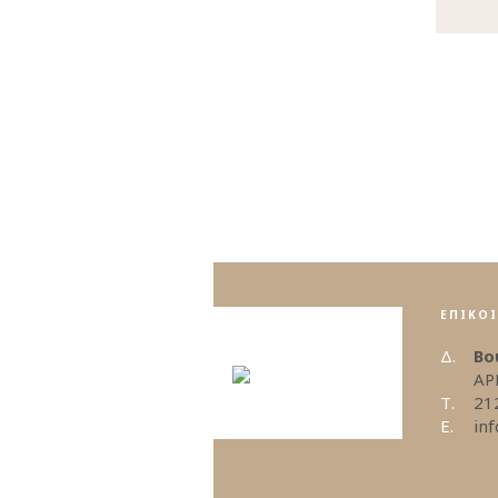
ΕΠΙΚΟ
Δ.
Βο
ΑΡ
Τ.
21
E.
in