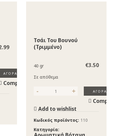
Τσάι Του Βουνού
(τριμμένο)
2.99
€
3.50
40 gr
ΑΓΟΡΆ
Σε απόθεμα
Compare
ΑΓΟΡΆ
Τσάι του βουνού (τριμμένο) ποσότητα
Compare
Add to wishlist
Κωδικός προϊόντος:
110
Κατηγορία:
Αρωματικά Βότανα