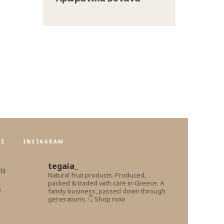
ΕΣ
INSTAGRAM
Η
tegaia_
ΩΝ
Natural fruit products.
Produced,
packed & traded with care in Greece.
A
Υ
family business, passed down through
generations.
👇 Shop now