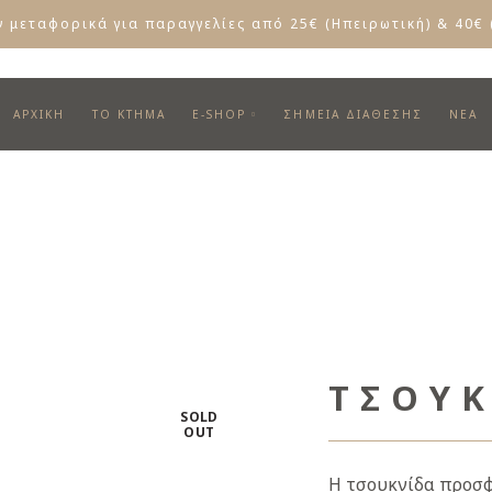
 μεταφορικά για παραγγελίες από 25€ (Ηπειρωτική) & 40€ 
ΑΡΧΙΚΗ
ΤΟ ΚΤΗΜΑ
E-SHOP
ΣΗΜΕΊΑ ΔΙΆΘΕΣΗΣ
ΝΕΑ
ΤΣΟΥ
SOLD
OUT
Η τσουκνίδα προσφ