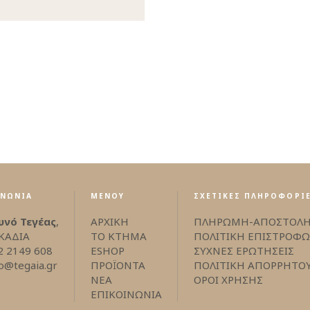
ΙΝΩΝΙΑ
ΜΕΝΟΥ
ΣΧΕΤΙΚΕΣ ΠΛΗΡΟΦΟΡΙ
υνό Τεγέας
,
ΑΡΧΙΚΗ
ΠΛΗΡΩΜΗ-ΑΠΟΣΤΟΛ
ΚΑΔΙΑ
ΤΟ ΚΤΗΜΑ
ΠΟΛΙΤΙΚΗ ΕΠΙΣΤΡΟΦ
2 2149 608
ESHOP
ΣΥΧΝΕΣ ΕΡΩΤΗΣΕΙΣ
fo@tegaia.gr
ΠΡΟΪΟΝΤΑ
ΠΟΛΙΤΙΚΗ ΑΠΟΡΡΗΤΟ
ΝΕΑ
ΟΡΟΙ ΧΡΗΣΗΣ
ΕΠΙΚΟΙΝΩΝΙΑ