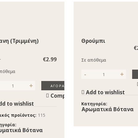
ανη (τριμμένη)
Θρούμπι
€
€
2.99
r
Σε απόθεμα
απόθεμα
Θρούμπι ποσότητα
ΑΓΟΡΆ
νη (τριμμένη) ποσότητα
Add to wishlist
Compare
dd to wishlist
Κατηγορία:
Αρωματικά Βότανα
ικός προϊόντος:
115
ηγορία:
ωματικά Βότανα