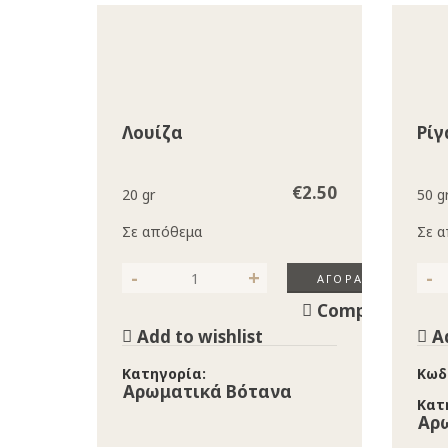
Λουίζα
Ρίγ
€
2.50
20 gr
50 g
Σε απόθεμα
Σε 
ΑΓΟΡΆ
Λουίζα ποσότητα
Ρίγα
Compare
Add to wishlist
A
Κατηγορία:
Κωδ
Αρωματικά Βότανα
Κατ
Αρ