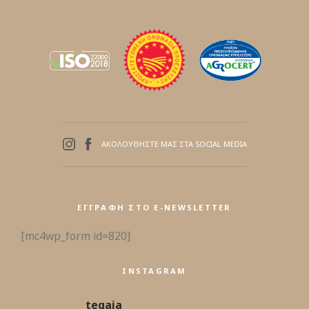
ΑΚΟΛΟΥΘΗΣΤΕ ΜΑΣ ΣΤΑ SOCIAL MEDIA
ΕΓΓΡΑΦΉ ΣΤΟ E-NEWSLETTER
[mc4wp_form id=820]
INSTAGRAM
tegaia_